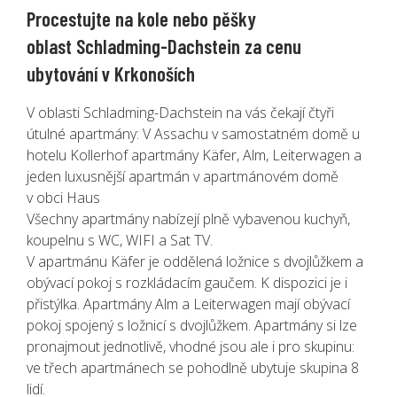
Procestujte na kole nebo pěšky
oblast Schladming-Dachstein za cenu
ubytování v Krkonoších
V oblasti Schladming-Dachstein na vás čekají čtyři
útulné apartmány: V Assachu v samostatném domě u
hotelu Kollerhof apartmány Käfer, Alm, Leiterwagen a
jeden luxusnější apartmán v apartmánovém domě
v obci Haus
Všechny apartmány nabízejí plně vybavenou kuchyň,
koupelnu s WC, WIFI a Sat TV.
V apartmánu Käfer je oddělená ložnice s dvojlůžkem a
obývací pokoj s rozkládacím gaučem. K dispozici je i
přistýlka. Apartmány Alm a Leiterwagen mají obývací
pokoj spojený s ložnicí s dvojlůžkem. Apartmány si lze
pronajmout jednotlivě, vhodné jsou ale i pro skupinu:
ve třech apartmánech se pohodlně ubytuje skupina 8
lidí.